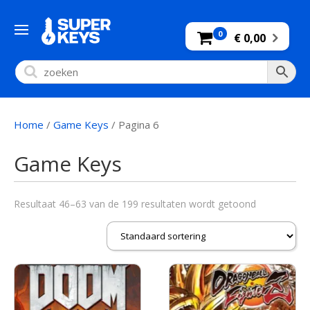
0
€ 0,00
Home
/
Game Keys
/ Pagina 6
Game Keys
Resultaat 46–63 van de 199 resultaten wordt getoond