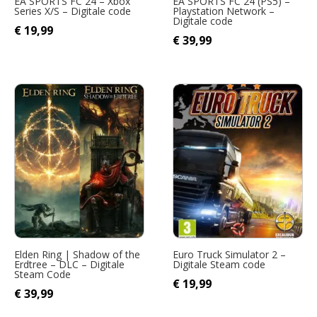
EA SPORTS FC 24 – Xbox
EA SPORTS FC 24 (PS5) –
Series X/S – Digitale code
Playstation Network –
Digitale code
Oorspronkelijke
Huidige
€
19,99
Oorspronkelijke
Huidige
€
39,99
prijs
prijs
prijs
prijs
was:
is:
was:
is:
€ 20,09.
€ 19,99.
€ 71,79.
€ 39,99.
Elden Ring | Shadow of the
Euro Truck Simulator 2 –
Erdtree – DLC – Digitale
Digitale Steam code
Steam Code
€
19,99
€
39,99