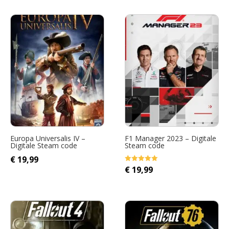
Europa Universalis IV –
F1 Manager 2023 – Digitale
Digitale Steam code
Steam code
€
19,99
€
19,99
Gewaardeerd
5.00
uit 5