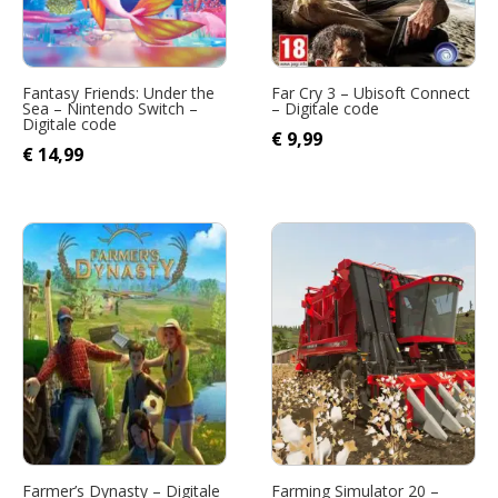
Fantasy Friends: Under the
Far Cry 3 – Ubisoft Connect
Sea – Nintendo Switch –
– Digitale code
Digitale code
€
9,99
Oorspronkelijke
Huidige
€
14,99
prijs
prijs
was:
is:
€ 15,09.
€ 14,99.
Farmer’s Dynasty – Digitale
Farming Simulator 20 –