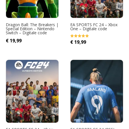
Dragon Ball: The Breakers |
EA SPORTS FC 24 – Xbox
Special Edition – Nintendo
One – Digitale code
Switch – Digitale code
€
19,99
Oorspronkelijke
Huidige
€
19,99
Gewaardeerd
5.00
prijs
prijs
uit 5
was:
is:
€ 20,49.
€ 19,99.