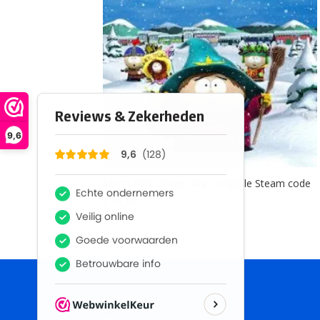
9,6
South Park: Snow Day – Digitale Steam code
€
14,99