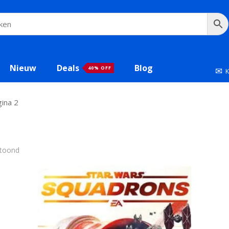
Nieuw
Deals
Blog
40% OFF
✉
K
ina 2
etoond