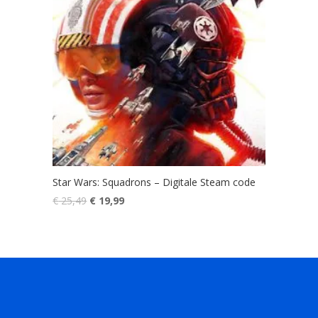
Star Wars: Squadrons – Digitale Steam code
Oorspronkelijke
Huidige
€
25,49
€
19,99
prijs
prijs
was:
is:
€ 25,49.
€ 19,99.