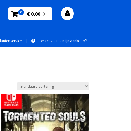
0
€ 0,00
|
lantenservice
Hoe activeer ik mijn aankoop?