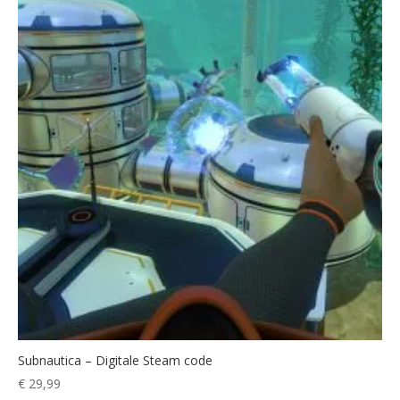
Subnautica – Digitale Steam code
€
29,99