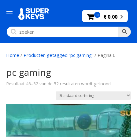
0
€ 0,00
Home
/
Producten getagged “pc gaming”
/ Pagina 6
pc gaming
Resultaat 46–52 van de 52 resultaten wordt getoond