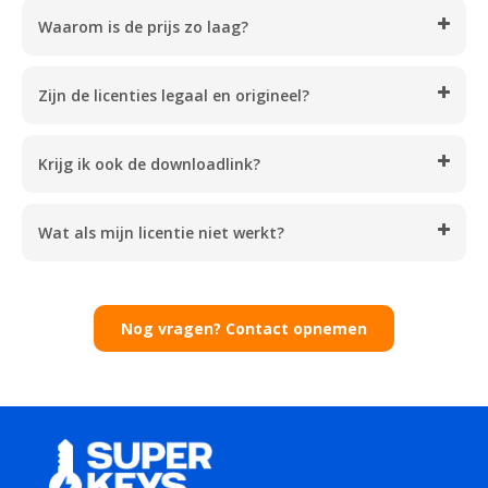
een nieuwe speler, deze Definitive Edition heeft voor
Waarom is de prijs zo laag?
ieder wat wils.
Kortom, Age of Empires III: Definitive Edition is de
ultieme strategie-ervaring. Met zijn verbeterde
Zijn de licenties legaal en origineel?
graphics, nieuwe content en verbeterde gameplay is
het een must-have voor elke fan van het genre. Dus
Krijg ik ook de downloadlink?
waar wacht je nog op? Ga terug in de tijd en leid je
beschaving naar de overwinning!
Wat als mijn licentie niet werkt?
Nog vragen? Contact opnemen