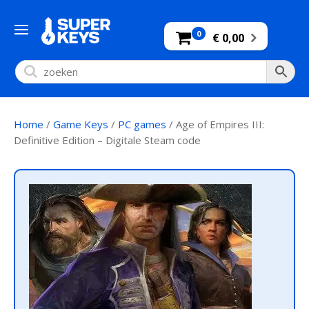
0
€ 0,00
Home
/
Game Keys
/
PC games
/ Age of Empires III:
Definitive Edition – Digitale Steam code