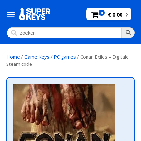
0
€ 0,00
Home
/
Game Keys
/
PC games
/ Conan Exiles – Digitale
Steam code