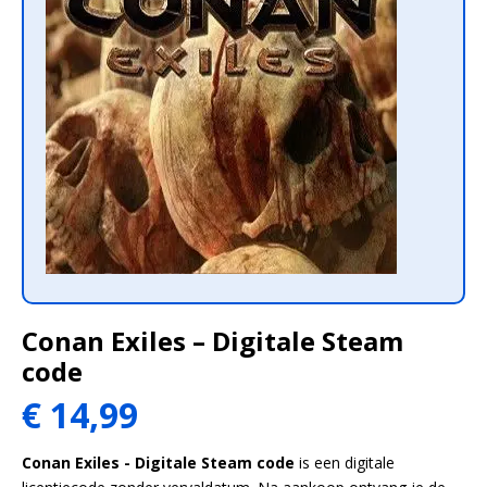
Conan Exiles – Digitale Steam
code
Oorspronkelijke
Huidige
€
14,99
prijs
prijs
was:
is:
Conan Exiles - Digitale Steam code
is een digitale