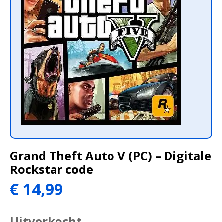
Grand Theft Auto V (PC) – Digitale
Rockstar code
Oorspronkelijke
Huidige
€
14,99
prijs
prijs
was:
is:
Uitverkocht