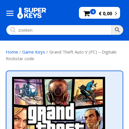
0
€ 0,00
Home
/
Game Keys
/ Grand Theft Auto V (PC) – Digitale
Rockstar code