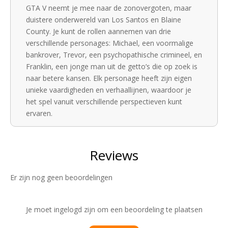
GTA V neemt je mee naar de zonovergoten, maar
duistere onderwereld van Los Santos en Blaine
County. Je kunt de rollen aannemen van drie
verschillende personages: Michael, een voormalige
bankrover, Trevor, een psychopathische crimineel, en
Franklin, een jonge man uit de getto’s die op zoek is
naar betere kansen. Elk personage heeft zijn eigen
unieke vaardigheden en verhaallijnen, waardoor je
het spel vanuit verschillende perspectieven kunt
ervaren.
Het spel biedt een open wereld waarin je vrij kunt
rondlopen, rijden, vliegen en zwemmen. Je kunt
missies voltooien om het verhaal vooruit te helpen,
of gewoon genieten van de vele zijactiviteiten zoals
Er zijn nog geen beoordelingen
racen, duiken, jagen en zelfs yoga. De keuzes die je
maakt, hebben invloed op het verloop van het spel,
waardoor elke speelsessie uniek is.
Je moet ingelogd zijn om een beoordeling te plaatsen
GTA V staat bekend om zijn indrukwekkende