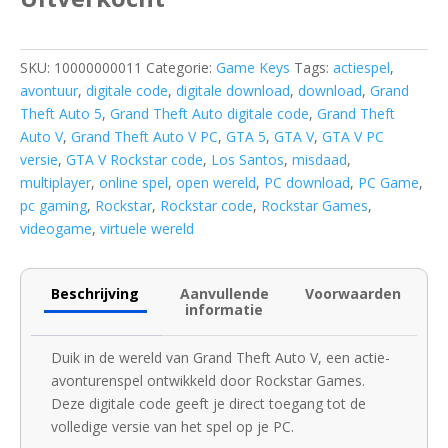
€ 15,09.
€ 14,99.
SKU:
10000000011
Categorie:
Game Keys
Tags:
actiespel
,
avontuur
,
digitale code
,
digitale download
,
download
,
Grand
Theft Auto 5
,
Grand Theft Auto digitale code
,
Grand Theft
Auto V
,
Grand Theft Auto V PC
,
GTA 5
,
GTA V
,
GTA V PC
versie
,
GTA V Rockstar code
,
Los Santos
,
misdaad
,
multiplayer
,
online spel
,
open wereld
,
PC download
,
PC Game
,
pc gaming
,
Rockstar
,
Rockstar code
,
Rockstar Games
,
videogame
,
virtuele wereld
Beschrijving
Aanvullende
Voorwaarden
informatie
Duik in de wereld van Grand Theft Auto V, een actie-
avonturenspel ontwikkeld door Rockstar Games.
Deze digitale code geeft je direct toegang tot de
volledige versie van het spel op je PC.