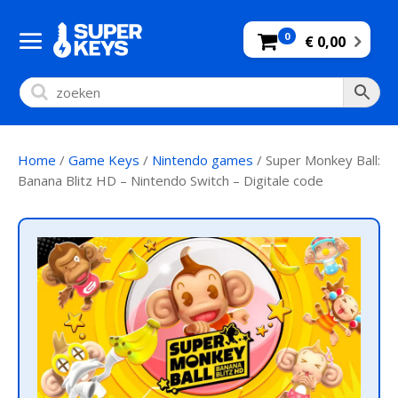
0
€ 0,00
Home
/
Game Keys
/
Nintendo games
/ Super Monkey Ball:
Banana Blitz HD – Nintendo Switch – Digitale code