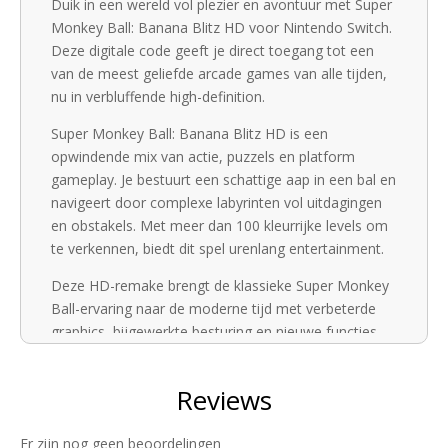
Duik in een wereld vol plezier en avontuur met Super
Monkey Ball: Banana Blitz HD voor Nintendo Switch.
Deze digitale code geeft je direct toegang tot een
van de meest geliefde arcade games van alle tijden,
nu in verbluffende high-definition.
Super Monkey Ball: Banana Blitz HD is een
opwindende mix van actie, puzzels en platform
gameplay. Je bestuurt een schattige aap in een bal en
navigeert door complexe labyrinten vol uitdagingen
en obstakels. Met meer dan 100 kleurrijke levels om
te verkennen, biedt dit spel urenlang entertainment.
Deze HD-remake brengt de klassieke Super Monkey
Ball-ervaring naar de moderne tijd met verbeterde
graphics, bijgewerkte besturing en nieuwe functies.
De game bevat ook tien spannende minigames,
waaronder Monkey Target en Monkey Bowling,
perfect voor feestjes of gezellige avonden met
vrienden.
Er zijn nog geen beoordelingen