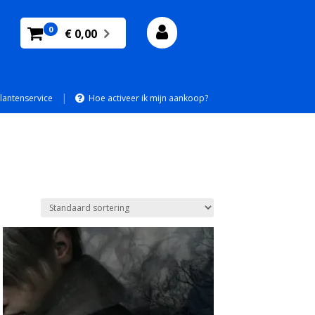
0
€ 0,00
|
lantenservice
Hoe activeer ik mijn aankoop?