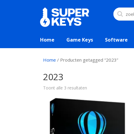
Home
Game Keys
Software
Home
/ Producten getagged “2023”
2023
Toont alle 3 resultaten