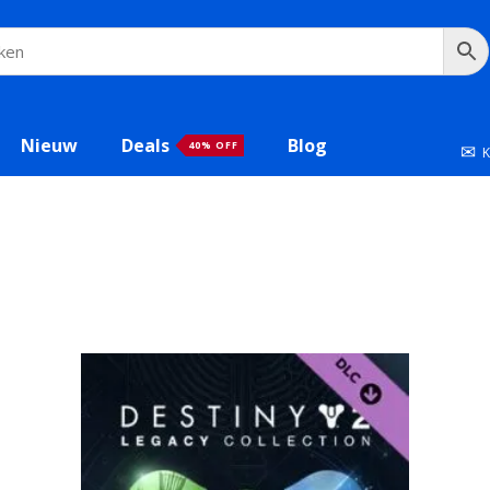
Nieuw
Deals
Blog
40% OFF
✉
K