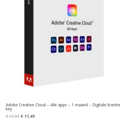
Adobe Creative Cloud – Alle apps – 1 maand – Digitale licentie
key
Oorspronkelijke
Huidige
€
17,59
€
17,49
prijs
prijs