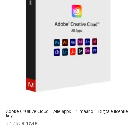
Adobe Creative Cloud – Alle apps – 1 maand – Digitale licentie
key
Oorspronkelijke
Huidige
€
17,59
€
17,49
prijs
prijs