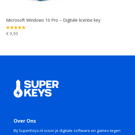
Microsoft Windows 10 Pro – Digitale licentie key
€
9,99
Gewaardeerd
5.00
uit 5
Over Ons
Bij SuperKeys.nl scoor je digitale software en games tegen