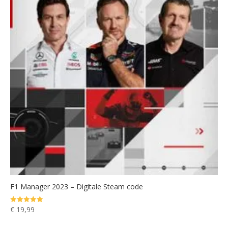
F1 Manager 2023 – Digitale Steam code
€
19,99
Gewaardeerd
5.00
uit 5