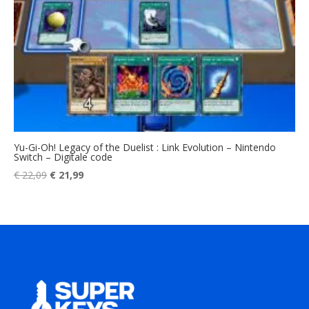
Yu-Gi-Oh! Legacy of the Duelist : Link Evolution – Nintendo
Switch – Digitale code
Oorspronkelijke
Huidige
€
22,09
€
21,99
prijs
prijs
was:
is:
€ 22,09.
€ 21,99.