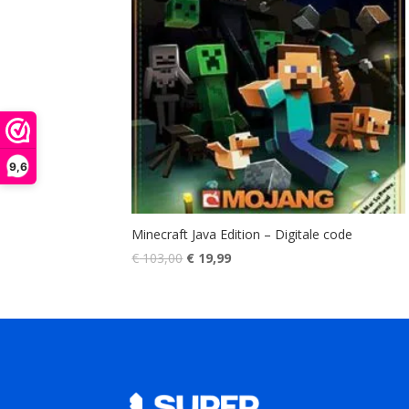
9,6
Minecraft Java Edition – Digitale code
Oorspronkelijke
Huidige
€
103,00
€
19,99
prijs
prijs
was:
is:
€ 103,00.
€ 19,99.