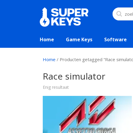
Home
Game Keys
Software
Home
/ Producten getagged “Race simulato
Race simulator
Enig resultaat