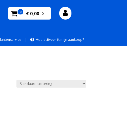
0
€ 0,00
|
lantenservice
Hoe activeer ik mijn aankoop?