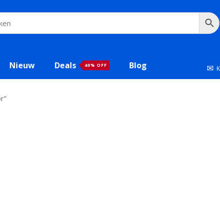
Nieuw
Deals
Blog
40% OFF
✉
K
r”