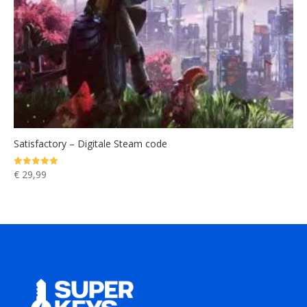
Satisfactory – Digitale Steam code
€
29,99
Gewaardeerd
5.00
uit 5