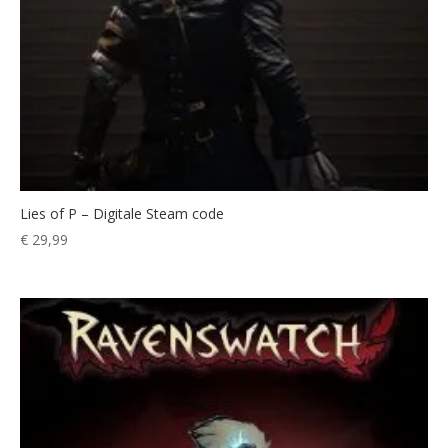
Lies of P – Digitale Steam code
€
29,99