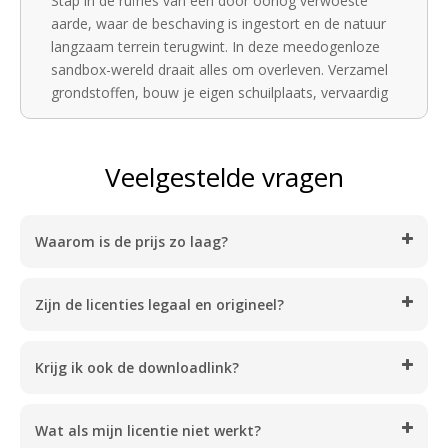
Stap in de ruïnes van een door oorlog verwoeste
aarde, waar de beschaving is ingestort en de natuur
langzaam terrein terugwint. In deze meedogenloze
sandbox-wereld draait alles om overleven. Verzamel
grondstoffen, bouw je eigen schuilplaats, vervaardig
wapens en gereedschappen, en ontwikkel
vaardigheden om jezelf te beschermen tegen de
steeds gevaarlijker wordende hordes ondoden die
Veelgestelde vragen
elke zevende nacht in kracht toenemen.
Belangrijkste kenmerken:
Waarom is de prijs zo laag?
- Open-wereld sandbox: Verken een uitgestrekte,
dynamische wereld vol verlaten steden, dichte
Zijn de licenties legaal en origineel?
bossen, droge woestijnen en besneeuwde
bergtoppen. Elke omgeving biedt unieke uitdagingen
en grondstoffen.
Krijg ik ook de downloadlink?
- Diepgaand crafting-systeem: Maak honderden
wapens, kledingstukken, gereedschappen en
Wat als mijn licentie niet werkt?
valstrikken. Combineer materialen om je uitrusting te