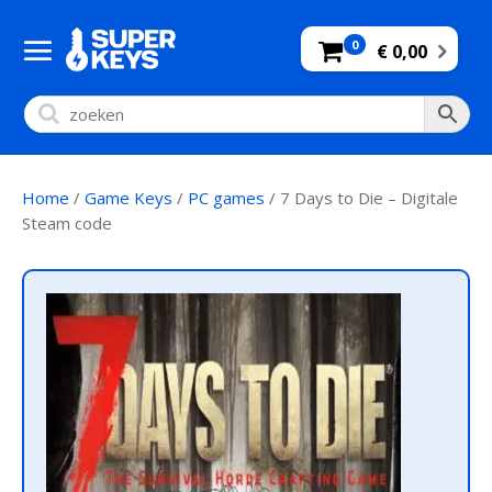
0
€ 0,00
Home
/
Game Keys
/
PC games
/ 7 Days to Die – Digitale
Steam code