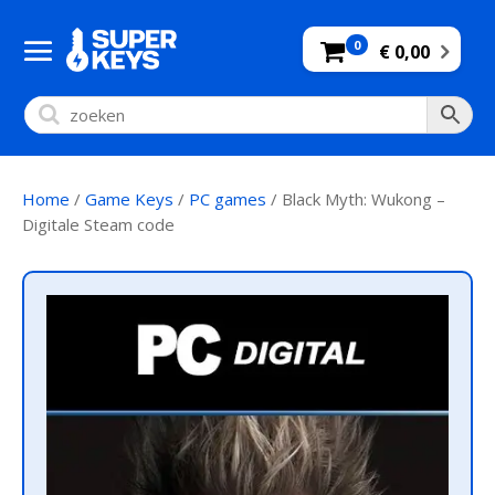
0
€ 0,00
Home
/
Game Keys
/
PC games
/ Black Myth: Wukong –
Digitale Steam code