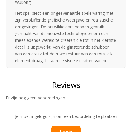
Wukong.
Het spel biedt een ongeëvenaarde spelervaring met
zijn verbluffende grafische weergave en realistische
omgevingen. De ontwikkelaars hebben gebruik
gemaakt van de nieuwste technologieën om een
meeslepende wereld te creëren die tot in het kleinste
detail is uitgewerkt. Van de glinsterende schubben
van een draak tot de ruwe textuur van een rots, elk
element draagt bij aan de visuele rijkdom van het
spel.
Black Myth: Wukong onderscheidt zich door zijn
diepgaande gevechtssysteem. Als Wukong heb je
toegang tot een breed scala aan vaardigheden en
Er zijn nog geen beoordelingen
wapens, waardoor je je vechtstijl kunt aanpassen
aan je tegenstanders. De gevechten zijn intens en
vereisen strategisch denken, wat bijdraagt aan de
Je moet ingelogd zijn om een beoordeling te plaatsen
uitdaging en voldoening van het spel.
Het spel biedt ook een boeiend verhaal dat je
Login