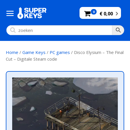
0
€ 0,00
Home
/
Game Keys
/
PC games
/ Disco Elysium – The Final
Cut – Digitale Steam code