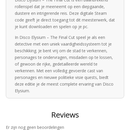
rollenspel dat je meeneemt op een diepgaande,
duistere en intrigerende reis. Deze digitale Steam
code geeft je direct toegang tot dit meesterwerk, dat
je kunt downloaden en spelen op je pc.
In Disco Elysium – The Final Cut speel je als een
detective met een uniek vaardigheidssysteem tot je
beschikking. Je bent vrij om de stad te verkennen,
personages te ondervragen, misdaden op te lossen,
of gewoon de rijke, gedetailleerde wereld te
verkennen. Met een volledig gevoerde cast van
personages en nieuwe politieke visie quests, biedt
deze editie je de meest complete ervaring van Disco
Elysium.
De game is bekroond met talrijke prijzen voor zijn
verbluffende kunstwerk, diepgaande verhaallijn en
innovatieve gameplay. Het biedt een ongeëvenaarde
mate van vrijheid en keuze, waardoor je je eigen
Er zijn nog geen beoordelingen
unieke verhaal kunt creëren.