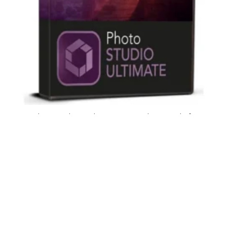
inPixio Photo Studio 10 Ultimate – Eenmalige aanschaf –
Digitale licentie key
Oorspronkelijke
Huidige
€
20,00
€
19,99
prijs
prijs
was:
is:
€ 20,00.
€ 19,99.