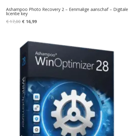
Ashampoo Photo Recovery 2 – Eenmalige aanschaf – Digitale
licentie key
Oorspronkelijke
Huidige
€
17,00
€
16,99
prijs
prijs
was:
is:
€ 17,00.
€ 16,99.