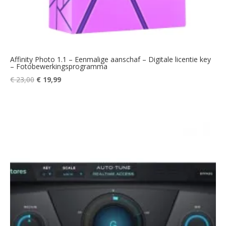
Affinity Photo 1.1 – Eenmalige aanschaf – Digitale licentie key
– Fotobewerkingsprogramma
Oorspronkelijke
Huidige
€
23,00
€
19,99
prijs
prijs
was:
is:
€ 23,00.
€ 19,99.