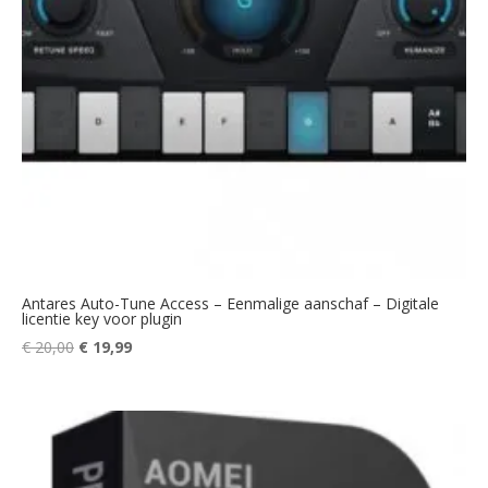
Antares Auto-Tune Access – Eenmalige aanschaf – Digitale
licentie key voor plugin
Oorspronkelijke
Huidige
€
20,00
€
19,99
prijs
prijs
was:
is:
€ 20,00.
€ 19,99.