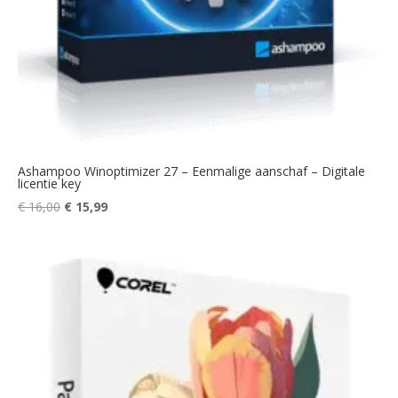
Ashampoo Winoptimizer 27 – Eenmalige aanschaf – Digitale
licentie key
Oorspronkelijke
Huidige
€
16,00
€
15,99
prijs
prijs
was:
is:
€ 16,00.
€ 15,99.