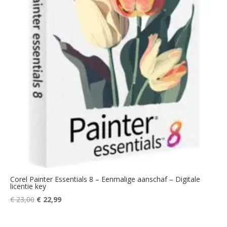
Corel Painter Essentials 8 – Eenmalige aanschaf – Digitale
licentie key
Oorspronkelijke
Huidige
€
23,00
€
22,99
prijs
prijs
was:
is: