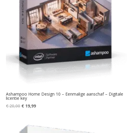
Ashampoo Home Design 10 – Eenmalige aanschaf – Digitale
licentie key
Oorspronkelijke
Huidige
€
20,00
€
19,99
prijs
prijs
was:
is:
€ 20,00.
€ 19,99.