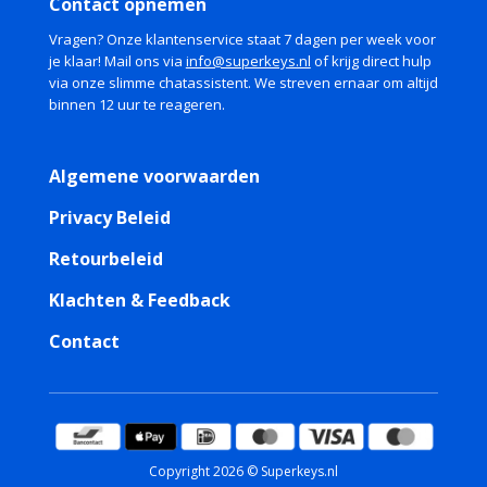
Contact opnemen
direct na aankoop, zodat je meteen aan de slag kunt.
Vragen? Onze klantenservice staat 7 dagen per week voor
– Compatibel met Windows en macOS: Flexibele
je klaar! Mail ons via
info@superkeys.nl
of krijg direct hulp
installatie op jouw favoriete platform.
via onze slimme chatassistent. We streven ernaar om altijd
– Regelmatige updates: Profiteer van
binnen 12 uur te reageren.
prestatieverbeteringen en bugfixes zonder extra
kosten.
Algemene voorwaarden
Of je nu een professionele fotograaf bent of een
enthousiaste hobbyist, Affinity Photo 1.1 biedt de
Privacy Beleid
tools en vrijheid om je creatieve visie tot leven te
Retourbeleid
brengen. Kies voor betaalbare topkwaliteit en neem
volledige controle over je beeldbewerking – zonder
Klachten & Feedback
concessies.
Contact
Copyright 2026 © Superkeys.nl