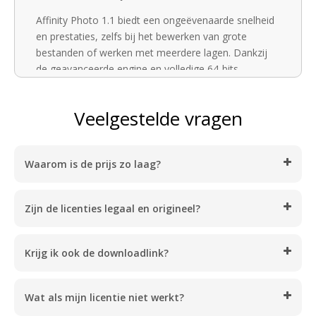
Affinity Photo 1.1 biedt een ongeëvenaarde snelheid
en prestaties, zelfs bij het bewerken van grote
bestanden of werken met meerdere lagen. Dankzij
de geavanceerde engine en volledige 64-bits
ondersteuning werk je vloeiend en zonder vertraging.
De software ondersteunt RAW-bewerking, HDR-
Veelgestelde vragen
combinatie, panorama-stitching, focus stacking en
batchverwerking – allemaal binnen één intuïtieve
interface.
Waarom is de prijs zo laag?
Belangrijke functies:
– Professionele fotobewerking: Werk met lagen,
Zijn de licenties legaal en origineel?
maskers, aanpassingslagen en geavanceerde
retoucheertools zoals klonen, retoucheren en
frequentiescheiding.
Krijg ik ook de downloadlink?
– RAW-ontwikkelstudio: Importeer en bewerk RAW-
bestanden met volledige controle over belichting,
Wat als mijn licentie niet werkt?
witbalans, ruisonderdrukking en lenscorrecties.
– Niet-destructieve bewerking: Pas aanpassingen toe