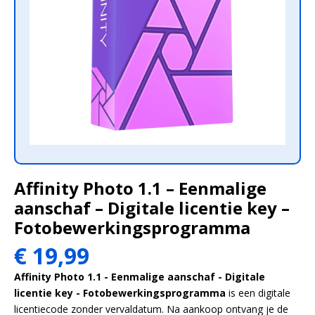
Affinity Photo 1.1 – Eenmalige
aanschaf – Digitale licentie key –
Fotobewerkingsprogramma
Oorspronkelijke
Huidige
€
19,99
prijs
prijs
Affinity Photo 1.1 - Eenmalige aanschaf - Digitale
was:
is:
licentie key - Fotobewerkingsprogramma
is een digitale
€ 23,00.
€ 19,99.
licentiecode zonder vervaldatum. Na aankoop ontvang je de