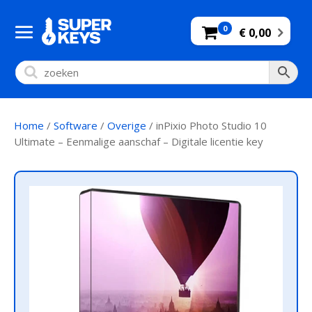
0
€ 0,00
Home
/
Software
/
Overige
/ inPixio Photo Studio 10
Ultimate – Eenmalige aanschaf – Digitale licentie key