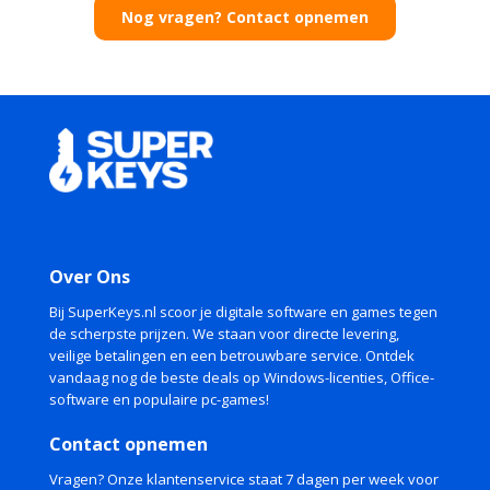
Nog vragen? Contact opnemen
🛠️ Geavanceerde bewerkingstools – Pas helderheid,
contrast, verzadiging, scherpte en meer aan met
precisie. Gebruik de selectieve bewerking om
specifieke delen van je foto te verbeteren zonder het
geheel te beïnvloeden.
📸 Fotomontage & collage – Combineer meerdere
beelden tot één creatief geheel. Voeg tekst, stickers
en overlays toe om je verhaal visueel kracht bij te
zetten.
Over Ons
📁 Ondersteuning voor RAW-bestanden – Bewerk
foto’s in professionele kwaliteit met volledige
Bij SuperKeys.nl scoor je digitale software en games tegen
de scherpste prijzen. We staan voor directe levering,
controle over details en kleurcorrectie.
veilige betalingen en een betrouwbare service. Ontdek
💻 Intuïtieve interface – Dankzij de overzichtelijke en
vandaag nog de beste deals op Windows-licenties, Office-
software en populaire pc-games!
Nederlandstalige gebruikersomgeving kun je direct
aan de slag, zonder technische kennis.
Contact opnemen
Voordelen voor de gebruiker:
Vragen? Onze klantenservice staat 7 dagen per week voor