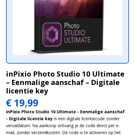
inPixio Photo Studio 10 Ultimate
– Eenmalige aanschaf – Digitale
licentie key
Oorspronkelijke
Huidige
€
19,99
prijs
prijs
inPixio Photo Studio 10 Ultimate - Eenmalige aanschaf
was:
is:
- Digitale licentie key
is een digitale licentiecode zonder
€ 20,00.
€ 19,99.
vervaldatum. Na aankoop ontvang je de code direct per e-
mail, zonder verzendkosten. De code is te activeren op het