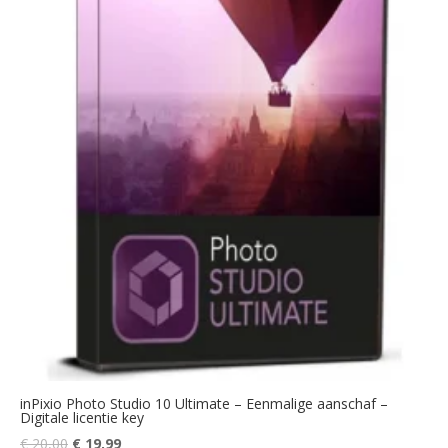
inPixio Photo Studio 10 Ultimate – Eenmalige aanschaf –
Digitale licentie key
Oorspronkelijke
Huidige
€
20,00
€
19,99