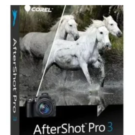
was:
is:
€ 23,00.
€ 19,99.