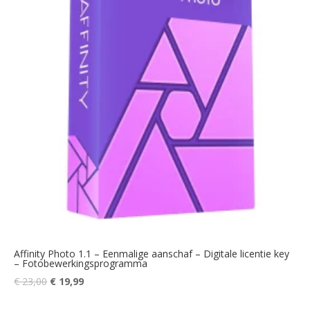
Affinity Photo 1.1 – Eenmalige aanschaf – Digitale licentie key
– Fotobewerkingsprogramma
Oorspronkelijke
Huidige
€
23,00
€
19,99
prijs
prijs